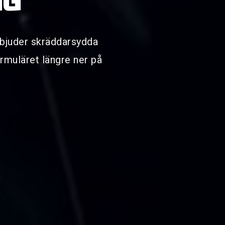
NG
bjuder skräddarsydda
rmuläret längre ner på